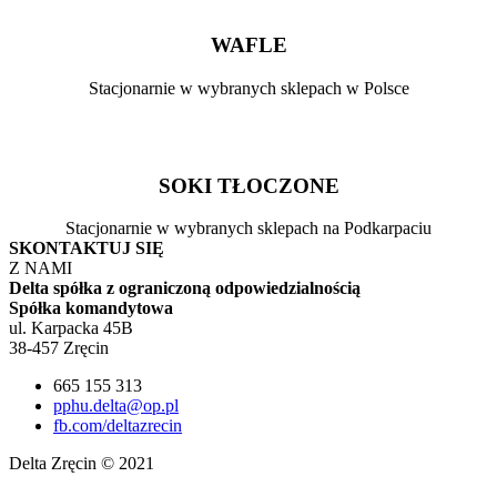
WAFLE
Stacjonarnie w wybranych sklepach w Polsce
SOKI TŁOCZONE
Stacjonarnie w wybranych sklepach na Podkarpaciu
SKONTAKTUJ SIĘ
Z NAMI
Delta spółka z ograniczoną odpowiedzialnością
Spółka komandytowa
ul. Karpacka 45B
38-457 Zręcin
665 155 313
pphu.delta@op.pl
fb.com/deltazrecin
Delta Zręcin © 2021